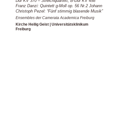
Dur KV 370 – Streichquartett, B-Dur KV 458
Franz Danzi: Quintett g-Moll op. 56 Nr.2 Johann
Christoph Pezel: “Fünf stimmig blasende Musik”
Ensembles der Camerata Academica Freiburg
Kirche Heilig Geist | Universitätsklinikum
Freiburg