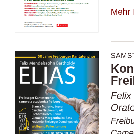
Mehr 
SAMST
Kon
Fre
Felix
Orato
Freib
Camer