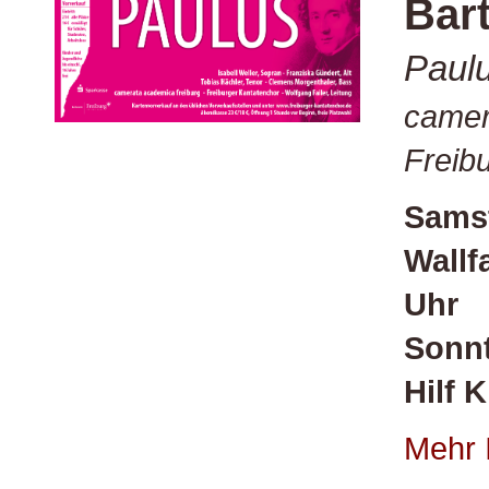
Bar
Paulu
camer
Freib
Samst
Wallf
Uhr
Sonnt
Hilf 
Mehr 