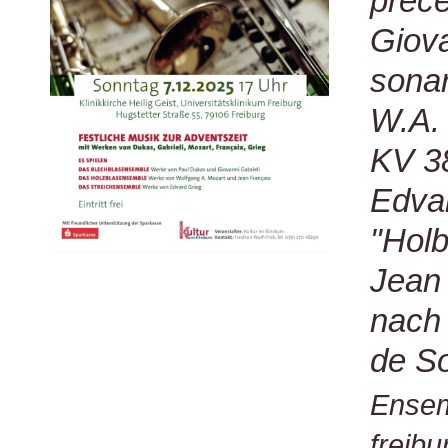
précé
Giova
sonar
W.A. 
KV 3
Edvar
"Holb
Jean 
nach 
de S
Ensem
freibu