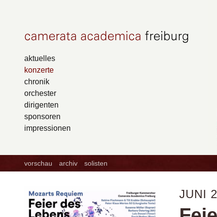
aktuelles
konzerte
chronik
orchester
dirigenten
sponsoren
impressionen
vorschau
archiv
solisten
JUNI 
Feie