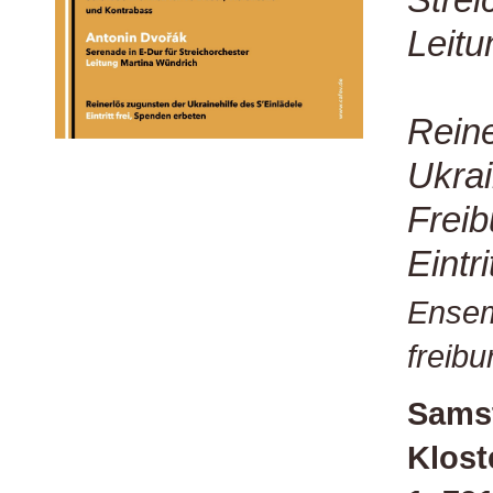
Leitu
Reine
Ukrai
Freib
Eintr
Ensem
freibu
Samst
Klost