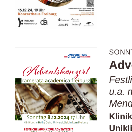
SONNT
Adv
Festl
u.a. 
Mende
Klini
Unikl