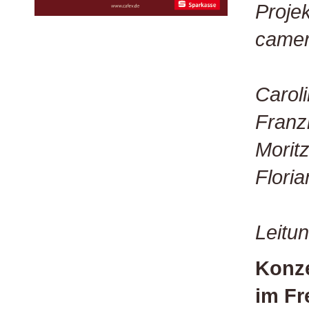
Proje
camer
Carol
Franz
Morit
Flori
Leitun
Konze
im Fr