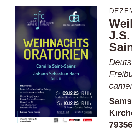
DEZE
Wei
J.S.
Sai
Deuts
Freib
camer
Samst
Kirch
79356