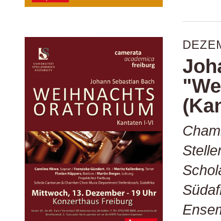
DEZE
Joh
"We
(Kan
Chamb
Stell
Schol
Südaf
Ensem