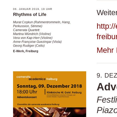
06. JANUAR 2019, 19 UHR
Weiter
Rhythms of Life
Murat Coşkun (Rahmentrommeln, Hang,
http:/
Perkussion, Stimme)
Camerata Quartett:
Martina Wündrich (Violine)
freibu
Vera von Kap-Herr (Violine)
Anne-Françoise Guezingar (Viola)
Georg Rudiger (Cello)
Mehr 
E-Werk, Freiburg
9. DE
Adv
Festl
Piazo