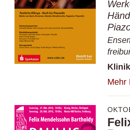
Werk
Hände
Piazo
Ensem
freibu
Klini
Mehr 
OKTO
Fel