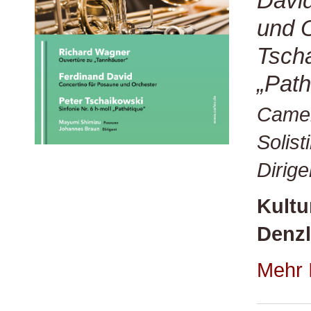
David
und 
Tscha
„Path
Camer
Solis
Dirig
Kultu
Denzl
Mehr 