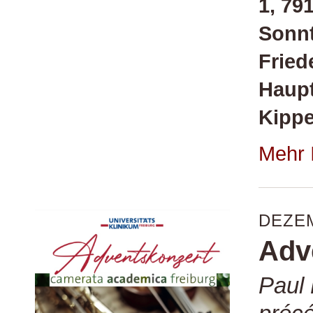
1, 79
Sonnt
Fried
Haupt
Kipp
Mehr 
DEZE
Adv
Paul 