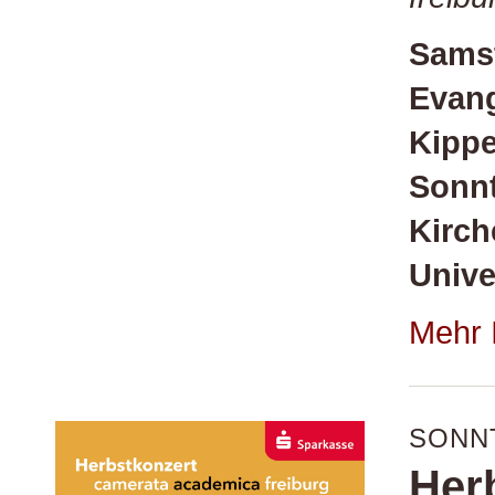
Samst
Evang
Kipp
Sonnt
Kirch
Unive
Mehr 
SONNT
Her