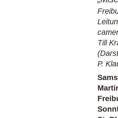
Freib
Leitu
camer
Till 
(Darst
P. Kl
Samst
Marti
Freib
Sonnt