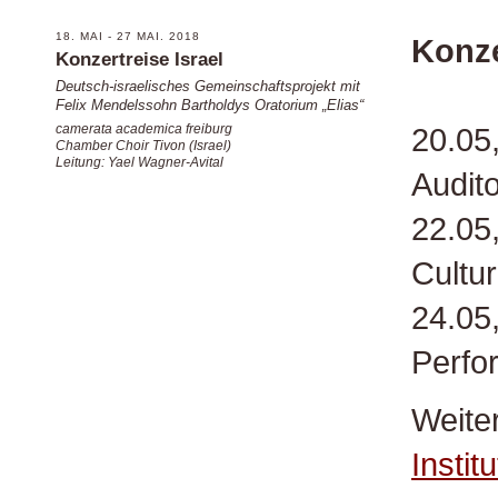
18. MAI - 27 MAI. 2018
Konz
Konzertreise Israel
Deutsch-israelisches Gemeinschaftsprojekt mit
Felix Mendelssohn Bartholdys Oratorium „Elias“
20.05
camerata academica freiburg
Chamber Choir Tivon (Israel)
Leitung: Yael Wagner-Avital
Audit
22.05,
Cultur
24.05,
Perfo
Weite
Institu