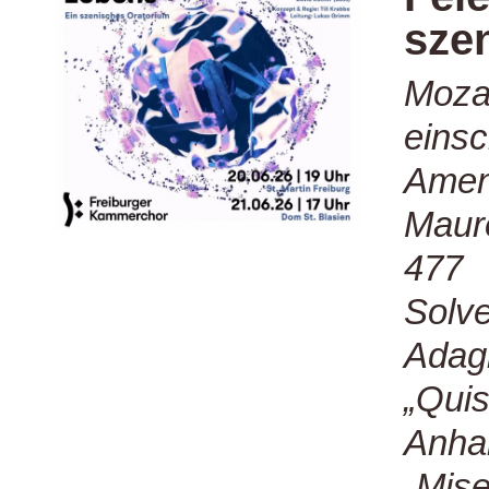
sze
Mozar
einsc
Amen
Maur
477
Solve
Adag
„Quis
Anha
„Mise