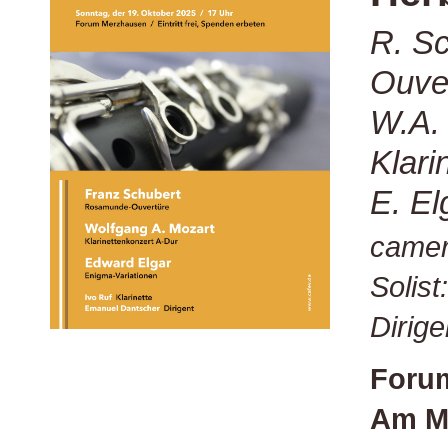
R. S
Ouve
W.A. 
Klari
E. El
camer
Solist
Dirig
Foru
Am Ma