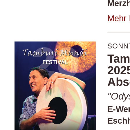
Merz
Mehr 
SONNT
Tam
202
Abs
"Ody
E-Wer
Eschh