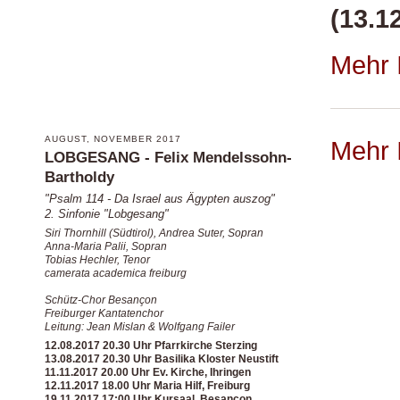
(13.1
Mehr 
AUGUST, NOVEMBER 2017
Mehr 
LOBGESANG - Felix Mendelssohn-
Bartholdy
"Psalm 114 - Da Israel aus Ägypten auszog"
2. Sinfonie "Lobgesang"
Siri Thornhill (Südtirol), Andrea Suter, Sopran
Anna-Maria Palii, Sopran
Tobias Hechler, Tenor
camerata academica freiburg
Schütz-Chor Besançon
Freiburger Kantatenchor
Leitung: Jean Mislan & Wolfgang Failer
12.08.2017 20.30 Uhr Pfarrkirche Sterzing
13.08.2017 20.30 Uhr Basilika Kloster Neustift
11.11.2017 20.00 Uhr Ev. Kirche, Ihringen
12.11.2017 18.00 Uhr Maria Hilf, Freiburg
19.11.2017 17:00 Uhr Kursaal, Besançon