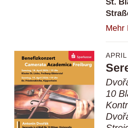
St. B
Straß
Mehr 
APRIL
Ser
Dvořá
10 Bl
Kontr
Dvořá
Strei