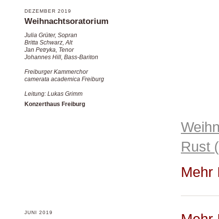
DEZEMBER 2019
Weih
Weihnachtsoratorium
Konze
Julia Grüter, Sopran
Britta Schwarz, Alt
Jan Petryka, Tenor
Kant
Johannes Hill, Bass-Bariton
Freiburger Kammerchor
16.12
camerata academica Freiburg
Leitung: Lukas Grimm
(Kart
Konzerthaus Freiburg
Weihn
Rust
(
Mehr 
JUNI 2019
Mehr 