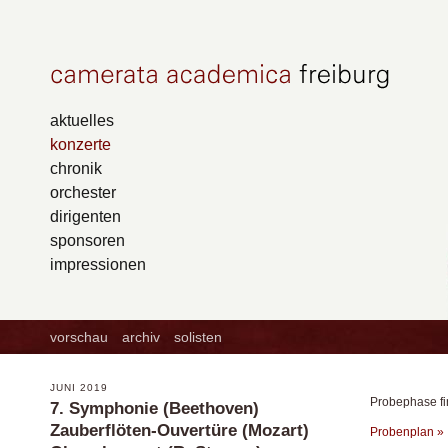
aktuelles
konzerte
chronik
orchester
dirigenten
sponsoren
impressionen
vorschau
archiv
solisten
JUNI 2019
Probephase fin
7. Symphonie (Beethoven)
Zauberflöten-Ouvertüre (Mozart)
Probenplan »