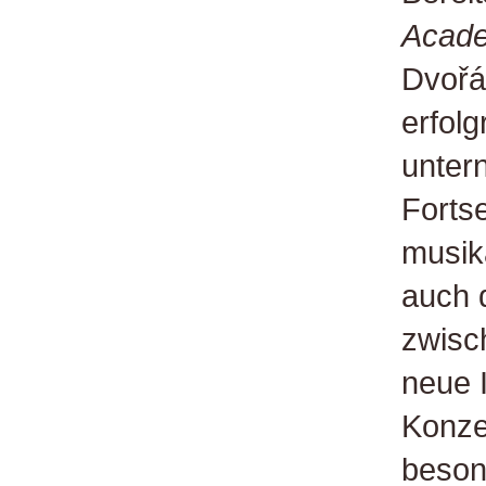
Acade
Dvořá
erfolg
untern
Forts
musik
auch 
zwisc
neue 
Konzer
besond