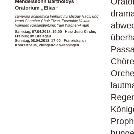
Orato
Mendelssohn Bartholdys
Oratorium „Elias“
drama
camerata academica freiburg mit Misgav Haglil und
Israel Chamber Choir Tivon, Ensemble Vokale
abwec
Villingen (Gesamtleitung: Yael Wagner-Avital)
Samstag, 07.04.2018, 19:00 - Herz-Jesu-Kirche,
überha
Freiburg im Breisgau
Sonntag, 08.04.2018, 17:00 - Franziskaner
Konzerthaus, Villingen-Schwenningen
Passa
Chöre
Orche
lautm
Regen
König
Proph
hunger