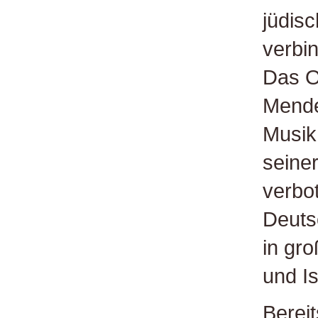
jüdis
verbi
Das O
Mende
Musik
seine
verbo
Deuts
in gr
und Is
Berei