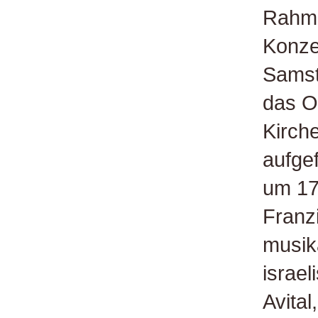
Rahme
Konze
Samst
das O
Kirche
aufgef
um 17
Franzi
musik
israel
Avital