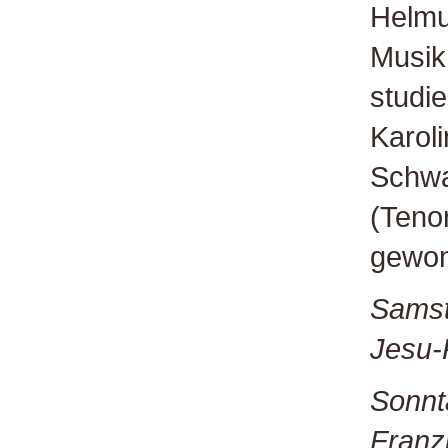
Helmut
Musik
studie
Karoli
Schwar
(Teno
gewon
Samsta
Jesu-K
Sonnta
Franzi