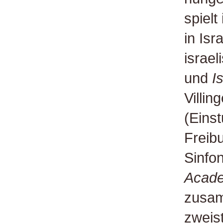
spielt
in Isr
israe
und
I
Villi
(Eins
Freib
Sinfo
Acade
zusam
zweis