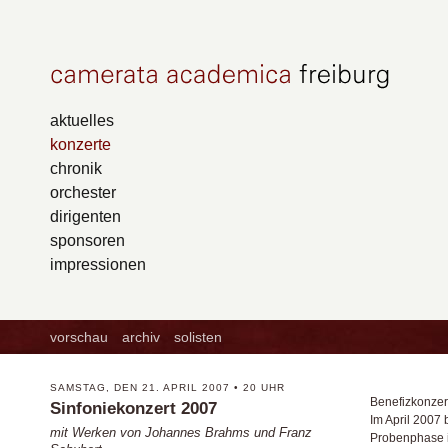
aktuelles
konzerte
chronik
orchester
dirigenten
sponsoren
impressionen
vorschau
archiv
solisten
SAMSTAG, DEN 21. APRIL 2007 • 20 UHR
Benefizkonzer
Sinfoniekonzert 2007
Im April 2007
mit Werken von Johannes Brahms und Franz
Probenphase i