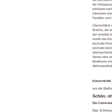
die Solopassa
erholsam nac
intensiven dr
Facetten zum 
Übersichtlich
Brahms, die e
der vorwärts
wurde das And
pizzicato-Pas
pizzicato kenn
überraschende
dieses sehr vi
Beethoven eri
Mehrzweckhal
Konzertkritik
aus der Badis
Schön, oh
Die Camerata
Das Schicksal