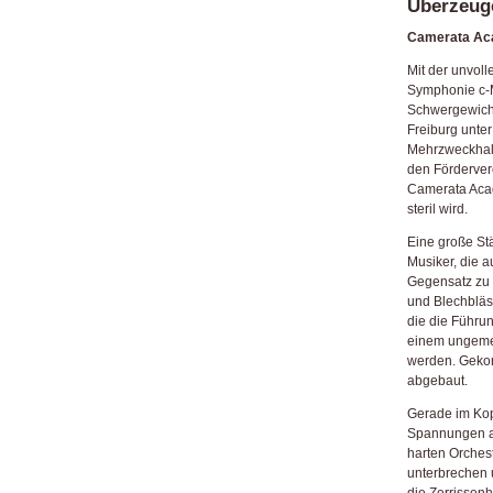
Überzeug
Camerata Acad
Mit der unvol
Symphonie c-M
Schwergewich
Freiburg unter
Mehrzweckhall
den Fördervere
Camerata Acade
steril wird.
Eine große Stä
Musiker, die a
Gegensatz zu 
und Blechbläs
die die Führu
einem ungemei
werden. Gekon
abgebaut.
Gerade im Kop
Spannungen au
harten
Orchest
unterbrechen 
die Zerrissen