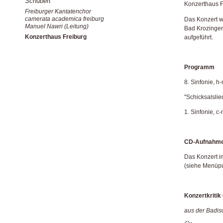
Schubert
Konzerthaus F
Freiburger Kantatenchor
camerata academica freiburg
Das Konzert w
Manuel Nawri (Leitung)
Bad Krozingen
Konzerthaus Freiburg
aufgeführt.
Programm
8. Sinfonie, h
"Schicksalsli
1. Sinfonie, 
CD-Aufnahm
Das Konzert i
(siehe Menüp
Konzertkritik
aus der Badis