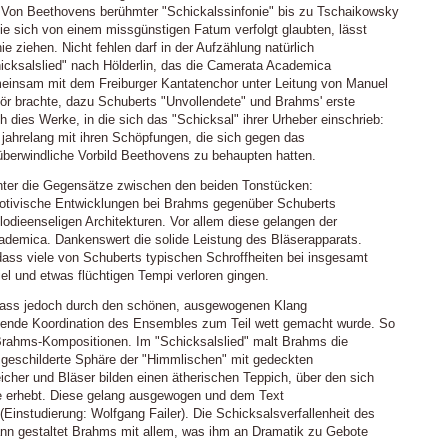
Von Beethovens berühmter "Schickalssinfonie" bis zu Tschaikowsky
ie sich von einem missgünstigen Fatum verfolgt glaubten, lässt
nie ziehen. Nicht fehlen darf in der Aufzählung natürlich
icksalslied" nach Hölderlin, das die Camerata Academica
meinsam mit dem Freiburger Kantatenchor unter Leitung von Manuel
ör brachte, dazu Schuberts "Unvollendete" und Brahms' erste
h dies Werke, in die sich das "Schicksal" ihrer Urheber einschrieb:
jahrelang mit ihren Schöpfungen, die sich gegen das
überwindliche Vorbild Beethovens zu behaupten hatten.
er die Gegensätze zwischen den beiden Tonstücken:
motivische Entwicklungen bei Brahms gegenüber Schuberts
lodieenseligen Architekturen. Vor allem diese gelangen der
demica. Dankenswert die solide Leistung des Bläserapparats.
dass viele von Schuberts typischen Schroffheiten bei insgesamt
el und etwas flüchtigen Tempi verloren gingen.
ass jedoch durch den schönen, ausgewogenen Klang
ende Koordination des Ensembles zum Teil wett gemacht wurde. So
Brahms-Kompositionen. Im "Schicksalslied" malt Brahms die
n geschilderte Sphäre der "Himmlischen" mit gedeckten
icher und Bläser bilden einen ätherischen Teppich, über den sich
ie erhebt. Diese gelang ausgewogen und dem Text
instudierung: Wolfgang Failer). Die Schicksalsverfallenheit des
n gestaltet Brahms mit allem, was ihm an Dramatik zu Gebote