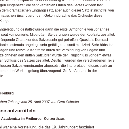
gen eingebettet, die sehr
kantablen Linien des Satzes wirkten fast
h dem dramatischen Eingangssatz, aber auch
dieser Satz ist nicht frei von
amatischen Erschütterungen. Gekonnt brachte das Orchester diese
Klingen.
 angelegt und gestaltet wurde dann die erste Symphonie von Johannes
r
spät komponierte. Mit großen Steigerungen wurde der Kopfsatz gestaltet,
 drängende
Charakter des Satzes sehr gut getroffen. Quasi als Kontrast
ante sostenuto angelegt,
sehr gefällig und sanft musiziert. Sehr hübsche
sagen und reizvolle Kontraste durch die Verbindung von Legato und
zeichneten den dritten Satz, breit wurde der Trugschluss vor dem etwas
n Schluss des Satzes gestaltet. Deutlich wurden die verschiedenen Teile
rtuosen Satzes voneinander abgesetzt, die Interpretation dieses stark an
nnernden Werkes gelang überzeugend. Großer Applaus in der
le.
 Freiburg
chen Zeitung vom 25. April 2007 von Gero Schreier
ne aufzurütteln
 Academica im Freiburger Konzerthaus
 war eine Vorstellung, die das 19. Jahrhundert fasziniert