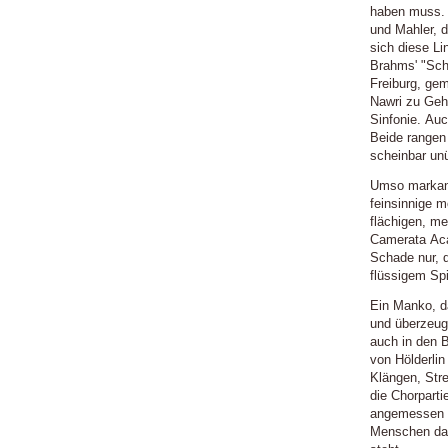
haben muss. 
und Mahler, d
sich diese Li
Brahms' "Sch
Freiburg, ge
Nawri zu Geh
Sinfonie. Auc
Beide rangen 
scheinbar un
Umso markant
feinsinnige 
flächigen, me
Camerata Aca
Schade nur, 
flüssigem Spi
Ein Manko, d
und überzeug
auch in den 
von Hölderli
Klängen, Stre
die Chorpart
angemessen (E
Menschen dan