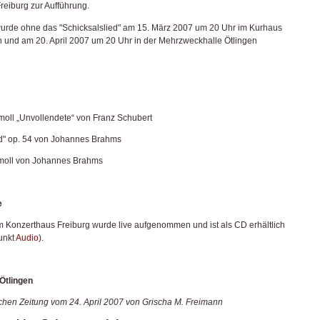
reiburg zur Aufführung.
urde ohne das "Schicksalslied" am 15. März 2007 um 20 Uhr im Kurhaus
 und am 20. April 2007 um 20 Uhr in der Mehrzweckhalle Ötlingen
-moll „Unvollendete“ von Franz Schubert
ed" op. 54 von Johannes Brahms
c-moll von Johannes Brahms
e
m Konzerthaus Freiburg wurde live aufgenommen und ist als CD erhältlich
unkt
Audio
).
 Ötlingen
chen Zeitung vom 24. April 2007 von Grischa M. Freimann