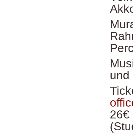
Akk
Mura
Rah
Per
Musi
und 
Tick
off
26€ 
(Stu