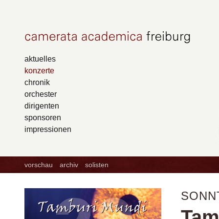
aktuelles
konzerte
chronik
orchester
dirigenten
sponsoren
impressionen
vorschau
archiv
solisten
SONNT
Tam