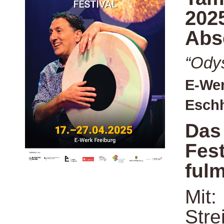
202
Abs
“Ody
E-Wer
Eschh
Das
Fest
ful
Mit:
Stre