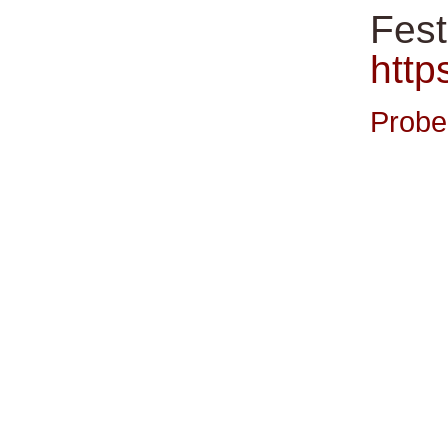
Fes
http
Probe