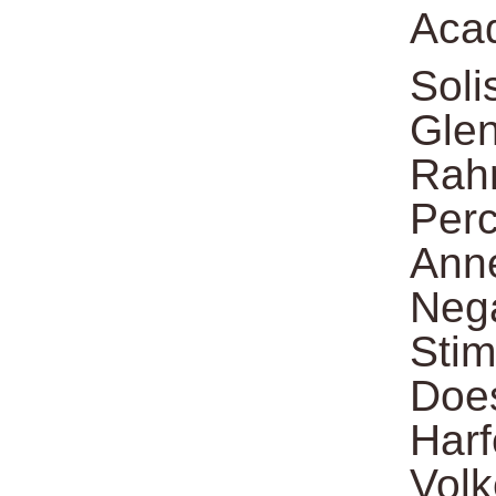
Aca
Soli
Glen
Rah
Per
Anne
Neg
Sti
Does
Harf
Volk