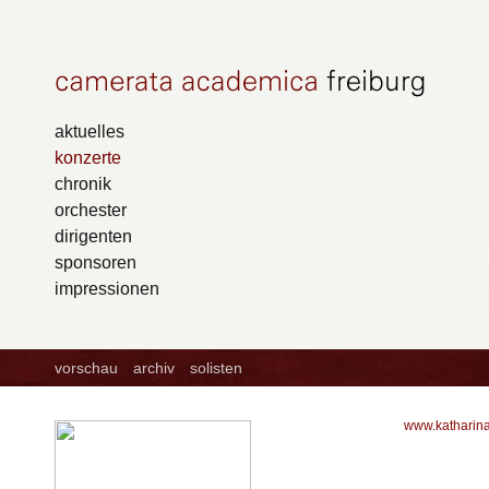
aktuelles
konzerte
chronik
orchester
dirigenten
sponsoren
impressionen
vorschau
archiv
solisten
www.katharina