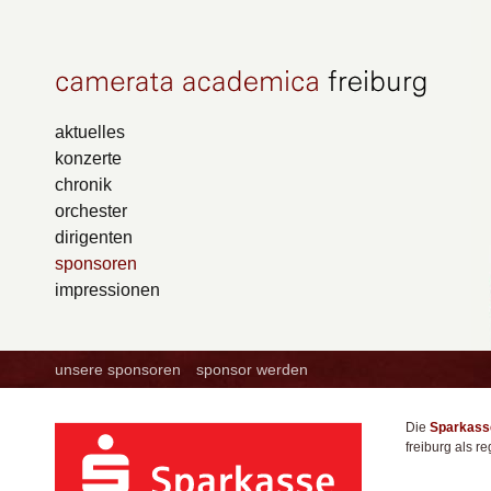
aktuelles
konzerte
chronik
orchester
dirigenten
sponsoren
impressionen
unsere sponsoren
sponsor werden
Die
Sparkasse
freiburg als r